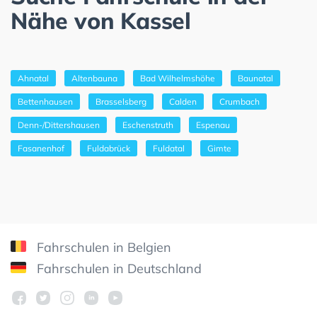
Nähe von Kassel
Ahnatal
Altenbauna
Bad Wilhelmshöhe
Baunatal
Bettenhausen
Brasselsberg
Calden
Crumbach
Denn-/Dittershausen
Eschenstruth
Espenau
Fasanenhof
Fuldabrück
Fuldatal
Gimte
Fahrschulen in Belgien
Fahrschulen in Deutschland