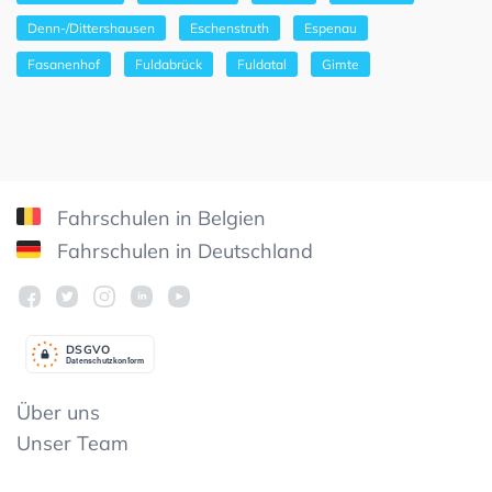
Denn-/Dittershausen
Eschenstruth
Espenau
Fasanenhof
Fuldabrück
Fuldatal
Gimte
Fahrschulen in Belgien
Fahrschulen in Deutschland
DSGV
O
Datenschutzkonform
Über uns
Unser Team