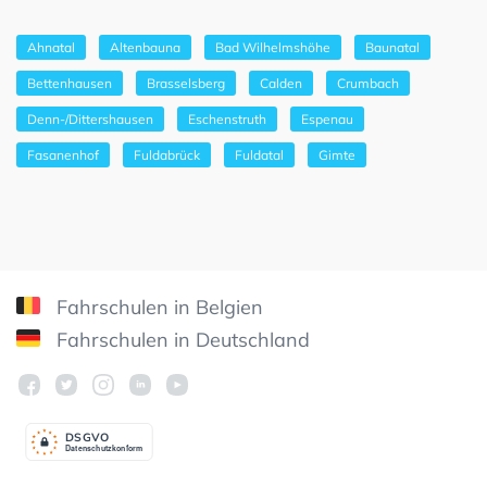
Ahnatal
Altenbauna
Bad Wilhelmshöhe
Baunatal
Bettenhausen
Brasselsberg
Calden
Crumbach
Denn-/Dittershausen
Eschenstruth
Espenau
Fasanenhof
Fuldabrück
Fuldatal
Gimte
Fahrschulen in Belgien
Fahrschulen in Deutschland
DSGV
O
Datenschutzkonform