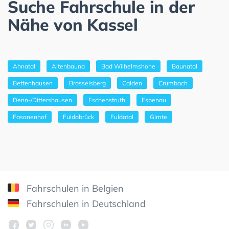
Suche Fahrschule in der
Nähe von Kassel
Ahnatal
Altenbauna
Bad Wilhelmshöhe
Baunatal
Bettenhausen
Brasselsberg
Calden
Crumbach
Denn-/Dittershausen
Eschenstruth
Espenau
Fasanenhof
Fuldabrück
Fuldatal
Gimte
Fahrschulen in Belgien
Fahrschulen in Deutschland