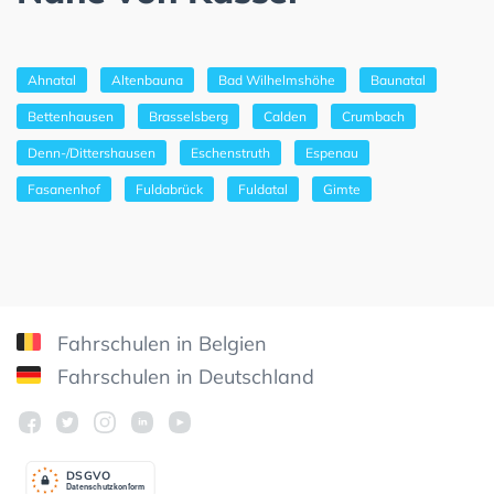
Ahnatal
Altenbauna
Bad Wilhelmshöhe
Baunatal
Bettenhausen
Brasselsberg
Calden
Crumbach
Denn-/Dittershausen
Eschenstruth
Espenau
Fasanenhof
Fuldabrück
Fuldatal
Gimte
Fahrschulen in Belgien
Fahrschulen in Deutschland
DSGV
O
Datenschutzkonform