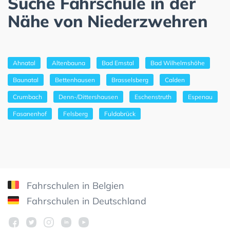
Suche Fahrschule in der
Nähe von Niederzwehren
Ahnatal
Altenbauna
Bad Emstal
Bad Wilhelmshöhe
Baunatal
Bettenhausen
Brasselsberg
Calden
Crumbach
Denn-/Dittershausen
Eschenstruth
Espenau
Fasanenhof
Felsberg
Fuldabrück
Fahrschulen in Belgien
Fahrschulen in Deutschland