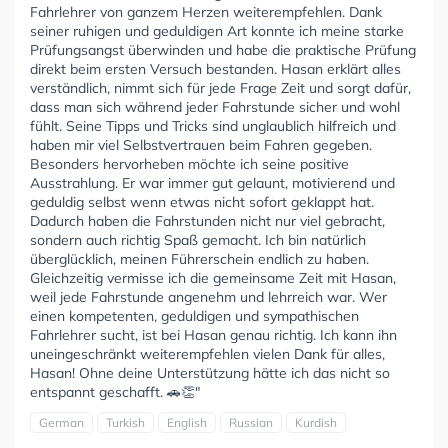
Fahrlehrer von ganzem Herzen weiterempfehlen. Dank
seiner ruhigen und geduldigen Art konnte ich meine starke
Prüfungsangst überwinden und habe die praktische Prüfung
direkt beim ersten Versuch bestanden. Hasan erklärt alles
verständlich, nimmt sich für jede Frage Zeit und sorgt dafür,
dass man sich während jeder Fahrstunde sicher und wohl
fühlt. Seine Tipps und Tricks sind unglaublich hilfreich und
haben mir viel Selbstvertrauen beim Fahren gegeben.
Besonders hervorheben möchte ich seine positive
Ausstrahlung. Er war immer gut gelaunt, motivierend und
geduldig selbst wenn etwas nicht sofort geklappt hat.
Dadurch haben die Fahrstunden nicht nur viel gebracht,
sondern auch richtig Spaß gemacht. Ich bin natürlich
überglücklich, meinen Führerschein endlich zu haben.
Gleichzeitig vermisse ich die gemeinsame Zeit mit Hasan,
weil jede Fahrstunde angenehm und lehrreich war. Wer
einen kompetenten, geduldigen und sympathischen
Fahrlehrer sucht, ist bei Hasan genau richtig. Ich kann ihn
uneingeschränkt weiterempfehlen vielen Dank für alles,
Hasan! Ohne deine Unterstützung hätte ich das nicht so
entspannt geschafft. 🚗👏"
German
Turkish
English
Russian
Kurdish