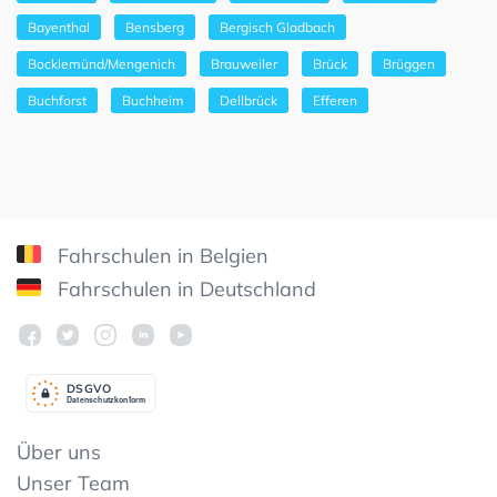
Bayenthal
Bensberg
Bergisch Gladbach
Bocklemünd/Mengenich
Brauweiler
Brück
Brüggen
Buchforst
Buchheim
Dellbrück
Efferen
Fahrschulen in Belgien
Fahrschulen in Deutschland
DSGV
O
Datenschutzkonform
Über uns
Unser Team