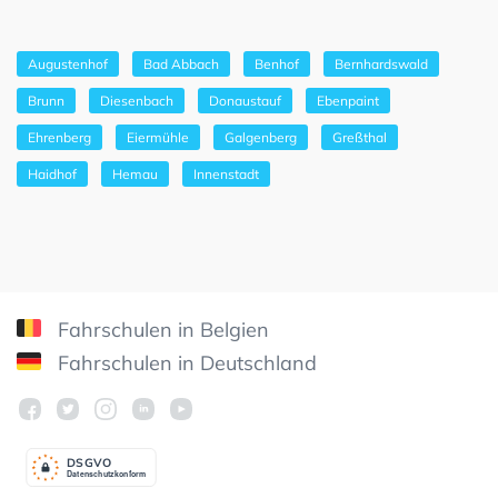
Augustenhof
Bad Abbach
Benhof
Bernhardswald
Brunn
Diesenbach
Donaustauf
Ebenpaint
Ehrenberg
Eiermühle
Galgenberg
Greßthal
Haidhof
Hemau
Innenstadt
Fahrschulen in Belgien
Fahrschulen in Deutschland
DSGV
O
Datenschutzkonform