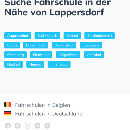
Suche Fahrschule in der
Nähe von Lappersdorf
Augustenhof
Bad Abbach
Benhof
Bernhardswald
Brunn
Diesenbach
Donaustauf
Ebenpaint
Ehrenberg
Eiermühle
Galgenberg
Greßthal
Haidhof
Hemau
Innenstadt
Fahrschulen in Belgien
Fahrschulen in Deutschland