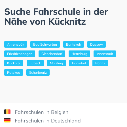
Suche Fahrschule in der
Nähe von Kücknitz
Ahrensbök
Bad Schwartau
Buntekuh
Dassow
Friedrichshagen
Gleschendorf
Herrnburg
Innenstadt
Kücknitz
Lübeck
Moisling
Pansdorf
Pönitz
Ratekau
Scharbeutz
Fahrschulen in Belgien
Fahrschulen in Deutschland