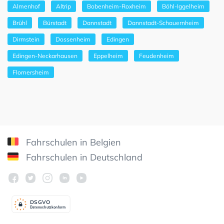
Almenhof
Altrip
Bobenheim-Roxheim
Böhl-Iggelheim
Brühl
Bürstadt
Dannstadt
Dannstadt-Schauernheim
Dirmstein
Dossenheim
Edingen
Edingen-Neckarhausen
Eppelheim
Feudenheim
Flomersheim
Fahrschulen in Belgien
Fahrschulen in Deutschland
DSGV
O
Datenschutzkonform