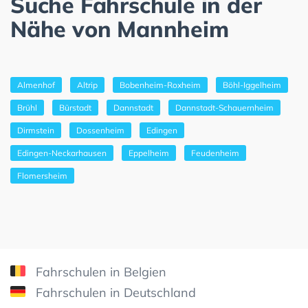
Suche Fahrschule in der
Nähe von Mannheim
Almenhof
Altrip
Bobenheim-Roxheim
Böhl-Iggelheim
Brühl
Bürstadt
Dannstadt
Dannstadt-Schauernheim
Dirmstein
Dossenheim
Edingen
Edingen-Neckarhausen
Eppelheim
Feudenheim
Flomersheim
Fahrschulen in Belgien
Fahrschulen in Deutschland