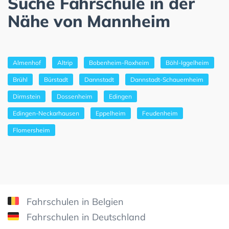
Suche Fahrschule in der
Nähe von Mannheim
Almenhof
Altrip
Bobenheim-Roxheim
Böhl-Iggelheim
Brühl
Bürstadt
Dannstadt
Dannstadt-Schauernheim
Dirmstein
Dossenheim
Edingen
Edingen-Neckarhausen
Eppelheim
Feudenheim
Flomersheim
Fahrschulen in Belgien
Fahrschulen in Deutschland