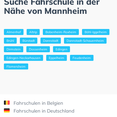
Suche Fahrschule in der
Nähe von Mannheim
Almenhof
Altrip
Bobenheim-Roxheim
Böhl-Iggelheim
Brühl
Bürstadt
Dannstadt
Dannstadt-Schauernheim
Dirmstein
Dossenheim
Edingen
Edingen-Neckarhausen
Eppelheim
Feudenheim
Flomersheim
Fahrschulen in Belgien
Fahrschulen in Deutschland