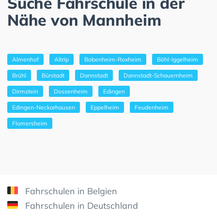
Suche Fahrschule in der
Nähe von Mannheim
Almenhof
Altrip
Bobenheim-Roxheim
Böhl-Iggelheim
Brühl
Bürstadt
Dannstadt
Dannstadt-Schauernheim
Dirmstein
Dossenheim
Edingen
Edingen-Neckarhausen
Eppelheim
Feudenheim
Flomersheim
Fahrschulen in Belgien
Fahrschulen in Deutschland