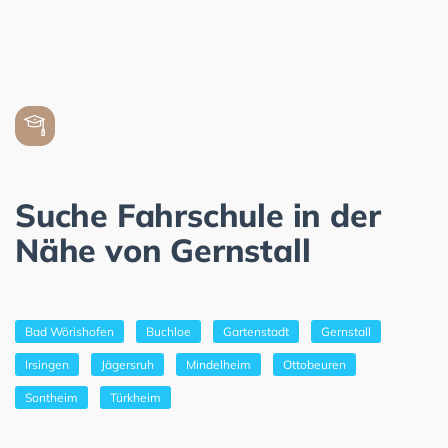
Suche Fahrschule in der
Nähe von Gernstall
Bad Wörishofen
Buchloe
Gartenstadt
Gernstall
Irsingen
Jägersruh
Mindelheim
Ottobeuren
Sontheim
Türkheim