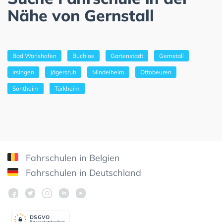
Nähe von Gernstall
Bad Wörishofen
Buchloe
Gartenstadt
Gernstall
Irsingen
Jägersruh
Mindelheim
Ottobeuren
Sontheim
Türkheim
Fahrschulen in Belgien
Fahrschulen in Deutschland
DSGV
O
Datenschutzkonform