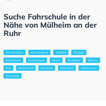
Suche Fahrschule in der
Nähe von Mülheim an der
Ruhr
Alt-Hamborn
Alt-Homberg
Altstadt
Altstadt
Batenbrock
Beckhausen
Beeck
Bergheim
Bottrop
Boy
Breitscheid
Buchholz
Butendorf
Dahlhausen
Dellviertel