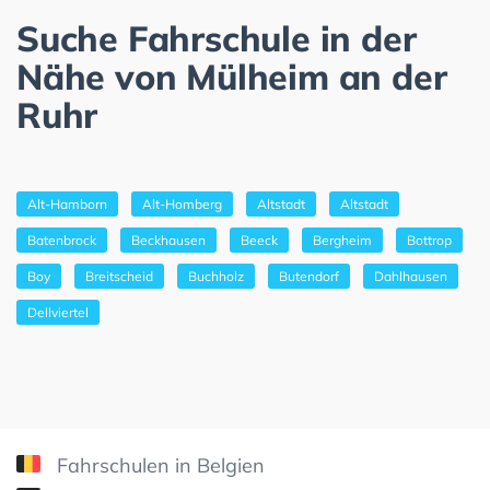
Suche Fahrschule in der
Nähe von Mülheim an der
Ruhr
Alt-Hamborn
Alt-Homberg
Altstadt
Altstadt
Batenbrock
Beckhausen
Beeck
Bergheim
Bottrop
Boy
Breitscheid
Buchholz
Butendorf
Dahlhausen
Dellviertel
Fahrschulen in Belgien