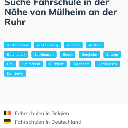
Suche Fahrschule in der
Nähe von Mülheim an der
Ruhr
Alt-Hamborn
Alt-Homberg
Altstadt
Altstadt
Batenbrock
Beckhausen
Beeck
Bergheim
Bottrop
Boy
Breitscheid
Buchholz
Butendorf
Dahlhausen
Dellviertel
Fahrschulen in Belgien
Fahrschulen in Deutschland