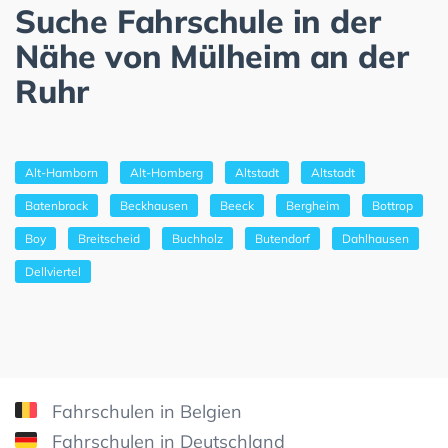
Suche Fahrschule in der
Nähe von Mülheim an der
Ruhr
Alt-Hamborn
Alt-Homberg
Altstadt
Altstadt
Batenbrock
Beckhausen
Beeck
Bergheim
Bottrop
Boy
Breitscheid
Buchholz
Butendorf
Dahlhausen
Dellviertel
Fahrschulen in Belgien
Fahrschulen in Deutschland