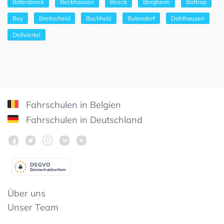
Batenbrock
Beckhausen
Beeck
Bergheim
Bottrop
Boy
Breitscheid
Buchholz
Butendorf
Dahlhausen
Dellviertel
Fahrschulen in Belgien
Fahrschulen in Deutschland
DSGV
O
Datenschutzkonform
Über uns
Unser Team