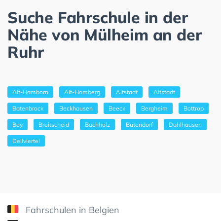
Suche Fahrschule in der
Nähe von Mülheim an der
Ruhr
Alt-Hamborn
Alt-Homberg
Altstadt
Altstadt
Batenbrock
Beckhausen
Beeck
Bergheim
Bottrop
Boy
Breitscheid
Buchholz
Butendorf
Dahlhausen
Dellviertel
Fahrschulen in Belgien