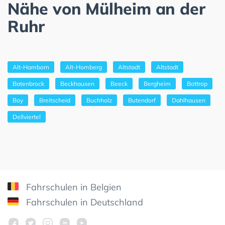
Nähe von Mülheim an der
Ruhr
Alt-Hamborn
Alt-Homberg
Altstadt
Altstadt
Batenbrock
Beckhausen
Beeck
Bergheim
Bottrop
Boy
Breitscheid
Buchholz
Butendorf
Dahlhausen
Dellviertel
Fahrschulen in Belgien
Fahrschulen in Deutschland