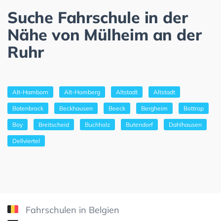
Suche Fahrschule in der
Nähe von Mülheim an der
Ruhr
Alt-Hamborn
Alt-Homberg
Altstadt
Altstadt
Batenbrock
Beckhausen
Beeck
Bergheim
Bottrop
Boy
Breitscheid
Buchholz
Butendorf
Dahlhausen
Dellviertel
Fahrschulen in Belgien