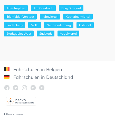
Altentreptow
Am Oberbach
Burg Stargard
Ihlenfelder Vorstadt
Jahnviertel
Katharinenviertel
Lindenberg
Mölln
Neubrandenburg
Oststadt
Stadtgebiet West
Südstadt
Vogelviertel
Fahrschulen in Belgien
Fahrschulen in Deutschland
DSGV
O
Datenschutzkonform
Über uns