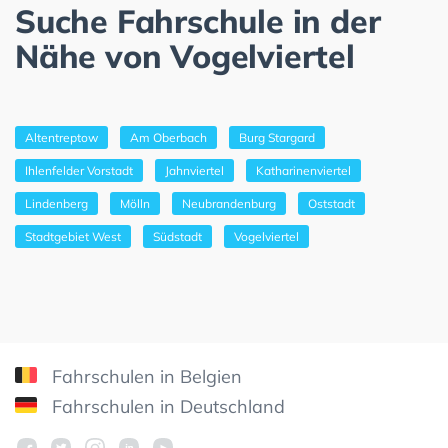
Suche Fahrschule in der
Nähe von Vogelviertel
Altentreptow
Am Oberbach
Burg Stargard
Ihlenfelder Vorstadt
Jahnviertel
Katharinenviertel
Lindenberg
Mölln
Neubrandenburg
Oststadt
Stadtgebiet West
Südstadt
Vogelviertel
Fahrschulen in Belgien
Fahrschulen in Deutschland