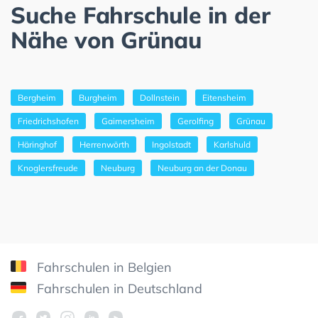
Suche Fahrschule in der
Nähe von Grünau
Bergheim
Burgheim
Dollnstein
Eitensheim
Friedrichshofen
Gaimersheim
Gerolfing
Grünau
Häringhof
Herrenwörth
Ingolstadt
Karlshuld
Knoglersfreude
Neuburg
Neuburg an der Donau
Fahrschulen in Belgien
Fahrschulen in Deutschland