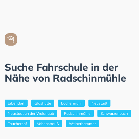
Suche Fahrschule in der
Nähe von Radschinmühle
Erbendorf
Glashütte
Lochermühl
Neustadt
Neustadt an der Waldnaab
Radschinmühle
Schwarzenbach
Taucherhof
Vohenstrauß
Weiherhammer