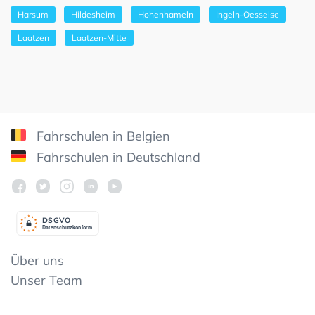
Harsum
Hildesheim
Hohenhameln
Ingeln-Oesselse
Laatzen
Laatzen-Mitte
Fahrschulen in Belgien
Fahrschulen in Deutschland
DSGV
O
Datenschutzkonform
Über uns
Unser Team