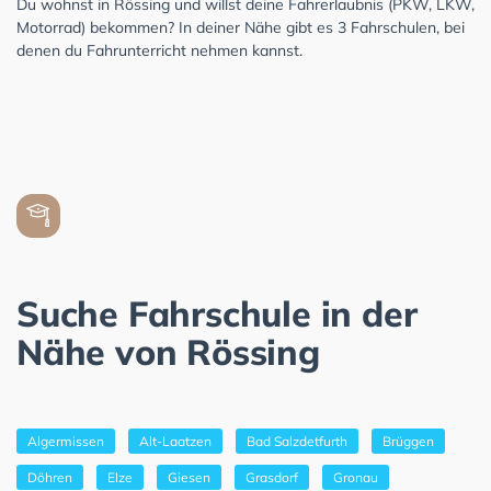
Du wohnst in Rössing und willst deine Fahrerlaubnis (PKW, LKW,
Motorrad) bekommen? In deiner Nähe gibt es 3 Fahrschulen, bei
denen du Fahrunterricht nehmen kannst.
Suche Fahrschule in der
Nähe von Rössing
Algermissen
Alt-Laatzen
Bad Salzdetfurth
Brüggen
Döhren
Elze
Giesen
Grasdorf
Gronau