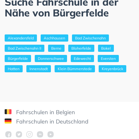
Suche Fahrschule in der
Nähe von Bürgerfelde
Alexandersfeld
Aschhausen
Bad Zwischenahn
Bad Zwischenahn II
Berne
Bloherfelde
Bokel
Bürgerfelde
Donnerschwee
Edewecht
Eversten
Hatten
Innenstadt
Klein Bümmerstede
Kreyenbrück
Fahrschulen in Belgien
Fahrschulen in Deutschland