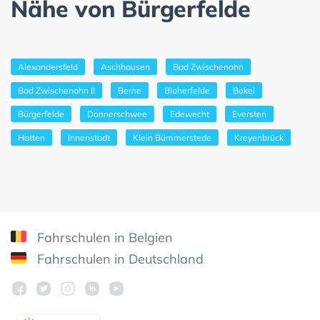
Nähe von Bürgerfelde
Alexandersfeld
Aschhausen
Bad Zwischenahn
Bad Zwischenahn II
Berne
Bloherfelde
Bokel
Bürgerfelde
Donnerschwee
Edewecht
Eversten
Hatten
Innenstadt
Klein Bümmerstede
Kreyenbrück
Fahrschulen in Belgien
Fahrschulen in Deutschland