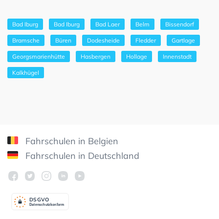
Bad Iburg
Bad Iburg
Bad Laer
Belm
Bissendorf
Bramsche
Büren
Dodesheide
Fledder
Gartlage
Georgsmarienhütte
Hasbergen
Hollage
Innenstadt
Kalkhügel
Fahrschulen in Belgien
Fahrschulen in Deutschland
DSGV
O
Datenschutzkonform