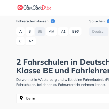
Führerscheinklassen
Sprachen
A
B
BE
AM
A1
B96
Deutsch
C
A2
2 Fahrschulen in Deutsc
Klasse BE und Fahrlehre
Du wohnst in Westerberg und willst deine Fahrerlaubnis 
Fahrschulen, bei denen du Fahrunterricht nehmen kannst.