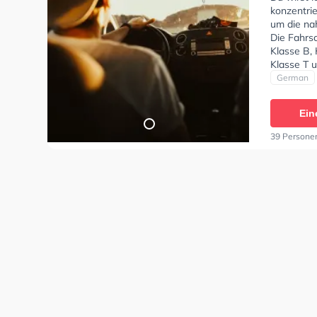
konzentri
um die na
Die Fahrs
Klasse B, 
Klasse T 
online-the
German
theoretis
können ei
Ein
39 Persone