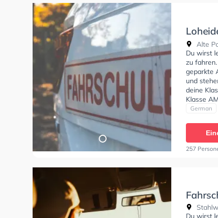
Loheid
GmbH
Alte P
Du wirst 
zu fahren.
geparkte 
und stehe
deine Klas
Klasse AM
C, Klasse 
German
Kurs in d
können ei
Ein
257 Person
Fahrsc
Stahlw
Du wirst l