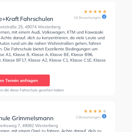
e+Kraft Fahrschulen
16 Bewertungen
oststraße 25, 49074 Westerberg
lernen, mit einem Audi, Volkswagen, KTM und Kawasaki
 Achte darauf, dich zu konzentrieren, da viele Leute und
Autos rund um die nahen Wohnstraßen gehen, fahren
n. Die Fahrschule bietet Exzellente Bedingungen um
se A1, Klasse B, Klasse A, Klasse BE, Klasse B96,
, Klasse BF17, Klasse A2, Klasse C1, Klasse C1E, Klasse
CE, Klasse L und Klasse T zu erhalten. Die Erste-Hilfe-
er Schule. In der Loheide+Kraft Fahrschulen GmbH Sie
nen Termin online anfragen.
en Termin anfragen
en die diese Fahrschule gesehen haben
hule Grimmelsmann
3 Bewertungen
erksweg 7, 49082 Westerberg
ernen, mit einem Opel zu fahren. Achte darauf, dich zu