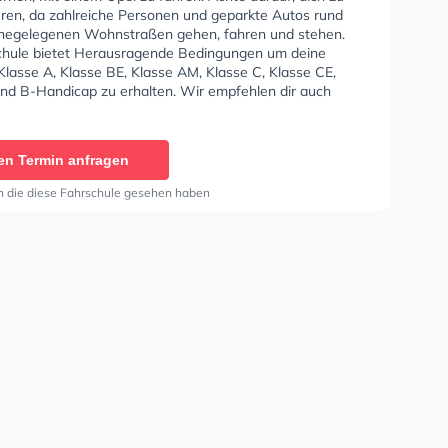
eren, da zahlreiche Personen und geparkte Autos rund
hegelegenen Wohnstraßen gehen, fahren und stehen.
chule bietet Herausragende Bedingungen um deine
Klasse A, Klasse BE, Klasse AM, Klasse C, Klasse CE,
und B-Handicap zu erhalten. Wir empfehlen dir auch
orie tests am PC zu absolvieren, um dich gut auf die
che Prüfung. In der Fahrschule Grimmelsmann Sie
nen Termin online anfragen.
en Termin anfragen
n die diese Fahrschule gesehen haben