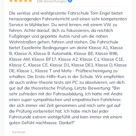
186 Bewertungen
Die seriöse und wohlgesinnte Fahrschule Tom Engel bietet
herausragenden Fahrunterricht und einen sehr kompetenten
Service in Mühlacker. Du wirst lernen, mit einem VW zu
fahren. Achte darauf, dich zu fokussieren, da reichlich
Fußgänger und geparkte Autos rund um die nahen
Wohnstraßen gehen, fahren und stehen. Die Fahrschule
bietet Exzellente Bedingungen um deine Klasse A1, Klasse
B, Klasse A, Klasse B Automatik, Klasse BE, Klasse B96,
Klasse AM, Klasse BF17, Klasse A2, Klasse C1, Klasse C1E,
Klasse C, Klasse CE, Klasse D1, Klasse DE1, Klasse D, Klasse
DE, Klasse L, Klasse T und Mofa - Prüfbescheinigung zu
erhalten. Die Erste-Hilfe-Kurs in der Schule. Wir empfehlen
dir auch online-theorie tests am PC zu absolvieren, um dich
gut auf die theoretische Prüfung. Letzte Bewertung: "Bin
sehr zufrieden mit der Fahrausbildung. Ich hatte mit Andre
einen super sympathischen und empathischen Fahrlehrer,
der sich immer viel Zeit genommen und mich sehr gut auf
die Prüfung vorbereitet hat. Ich habe mich bei jeder
Fahrstunde extrem wohlgefühlt und kam immer mit einem
guten Gefühl nachhause. Danke!!"
German