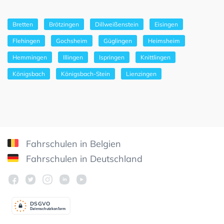
Bretten
Brötzingen
Dillweißenstein
Eisingen
Flehingen
Gochsheim
Güglingen
Heimsheim
Hemmingen
Illingen
Ispringen
Knittlingen
Königsbach
Königsbach-Stein
Lienzingen
Fahrschulen in Belgien
Fahrschulen in Deutschland
DSGV
O
Datenschutzkonform