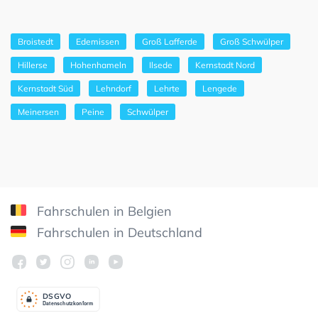
Broistedt
Edemissen
Groß Lafferde
Groß Schwülper
Hillerse
Hohenhameln
Ilsede
Kernstadt Nord
Kernstadt Süd
Lehndorf
Lehrte
Lengede
Meinersen
Peine
Schwülper
Fahrschulen in Belgien
Fahrschulen in Deutschland
DSGV
O
Datenschutzkonform