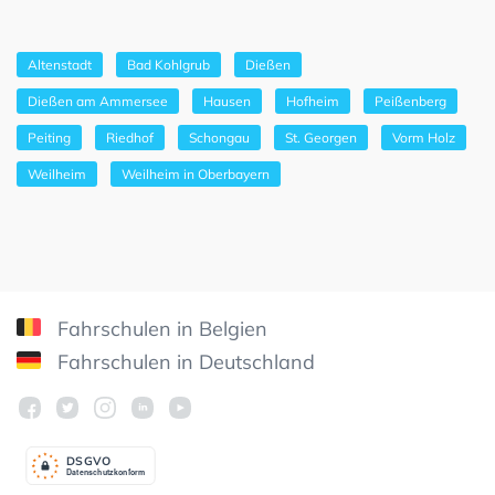
Altenstadt
Bad Kohlgrub
Dießen
Dießen am Ammersee
Hausen
Hofheim
Peißenberg
Peiting
Riedhof
Schongau
St. Georgen
Vorm Holz
Weilheim
Weilheim in Oberbayern
Fahrschulen in Belgien
Fahrschulen in Deutschland
DSGV
O
Datenschutzkonform