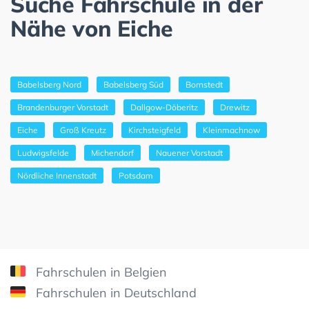
Suche Fahrschule in der
Nähe von Eiche
Babelsberg Nord
Babelsberg Süd
Bornstedt
Brandenburger Vorstadt
Dallgow-Döberitz
Drewitz
Eiche
Groß Kreutz
Kirchsteigfeld
Kleinmachnow
Ludwigsfelde
Michendorf
Nauener Vorstadt
Nördliche Innenstadt
Potsdam
Fahrschulen in Belgien
Fahrschulen in Deutschland