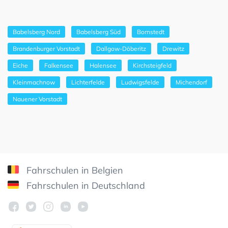
Babelsberg Nord
Babelsberg Süd
Bornstedt
Brandenburger Vorstadt
Dallgow-Döberitz
Drewitz
Eiche
Falkensee
Halensee
Kirchsteigfeld
Kleinmachnow
Lichterfelde
Ludwigsfelde
Michendorf
Nauener Vorstadt
Fahrschulen in Belgien
Fahrschulen in Deutschland