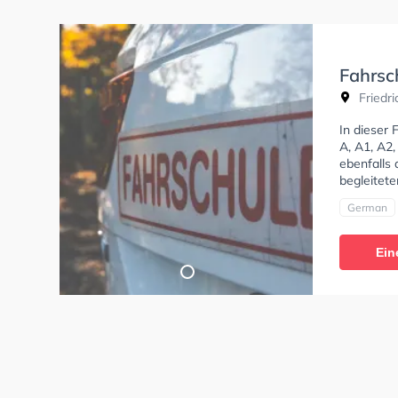
Fahrsc
Friedri
In dieser 
A, A1, A2
ebenfalls
begleitet
German
Ein