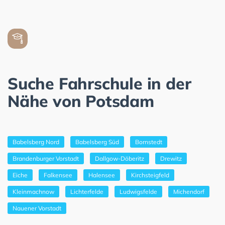
Suche Fahrschule in der
Nähe von Potsdam
Babelsberg Nord
Babelsberg Süd
Bornstedt
Brandenburger Vorstadt
Dallgow-Döberitz
Drewitz
Eiche
Falkensee
Halensee
Kirchsteigfeld
Kleinmachnow
Lichterfelde
Ludwigsfelde
Michendorf
Nauener Vorstadt