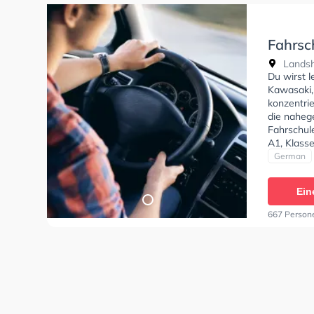
Fahrsc
Hemaue
Landshu
Str.
Du wirst 
Kawasaki,
konzentri
die naheg
Fahrschul
A1, Klasse
C, Klasse 
German
Ein
667 Person