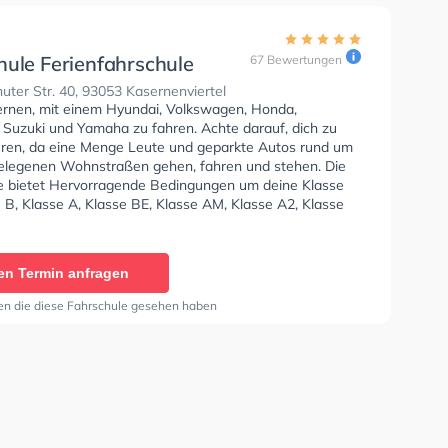
hule Ferienfahrschule
67 Bewertungen
r GmbH - Landshuter
ter Str. 40, 93053 Kasernenviertel
lernen, mit einem Hyundai, Volkswagen, Honda,
 Suzuki und Yamaha zu fahren. Achte darauf, dich zu
eren, da eine Menge Leute und geparkte Autos rund um
elegenen Wohnstraßen gehen, fahren und stehen. Die
e bietet Hervorragende Bedingungen um deine Klasse
 B, Klasse A, Klasse BE, Klasse AM, Klasse A2, Klasse
CE, Klasse D, Klasse L und Klasse T zu erhalten.
en Termin anfragen
en die diese Fahrschule gesehen haben