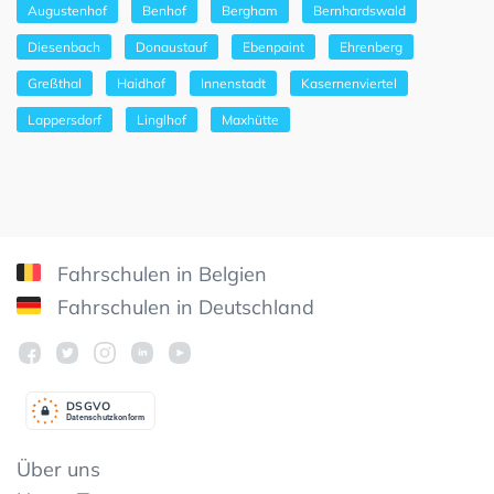
Augustenhof
Benhof
Bergham
Bernhardswald
Diesenbach
Donaustauf
Ebenpaint
Ehrenberg
Greßthal
Haidhof
Innenstadt
Kasernenviertel
Lappersdorf
Linglhof
Maxhütte
Fahrschulen in Belgien
Fahrschulen in Deutschland
DSGV
O
Datenschutzkonform
Über uns