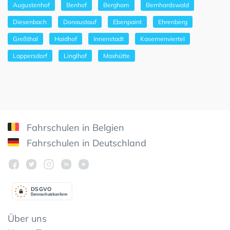
Augustenhof
Benhof
Bergham
Bernhardswald
Diesenbach
Donaustauf
Ebenpaint
Ehrenberg
Greßthal
Haidhof
Innenstadt
Kasernenviertel
Lappersdorf
Linglhof
Maxhütte
Fahrschulen in Belgien
Fahrschulen in Deutschland
DSGV
O
Datenschutzkonform
Über uns