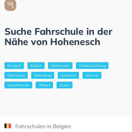
Suche Fahrschule in der
Nähe von Hohenesch
Ehestorf
Elsdorf
Hohenesch
Ostlandsiedlung
Ottersberg
Rotenburg
Scheeßel
Sottrum
Visselhövede
Wittorf
Zeven
Fahrschulen in Belgien