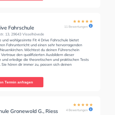
rive Fahrschule
11 Bewertungen
tr. 13, 29643 Visselhövede
e und wohlgesinnte Fit 4 Drive Fahrschule bietet
en Fahrunterricht und einen sehr hervorragenden
n Neuenkirchen. Möchtest du deinen Führerschein
 Vertraue den qualifizierten Ausbildern dieser
 und erledige die theoretischen und praktischen Tests
. Sie hören dir immer zu, passen sich deinen
en an und bieten dir eine persönliche Lernerfahrung.
en Termin anfragen
hule Gronewold G., Riess
4 Bewertungen