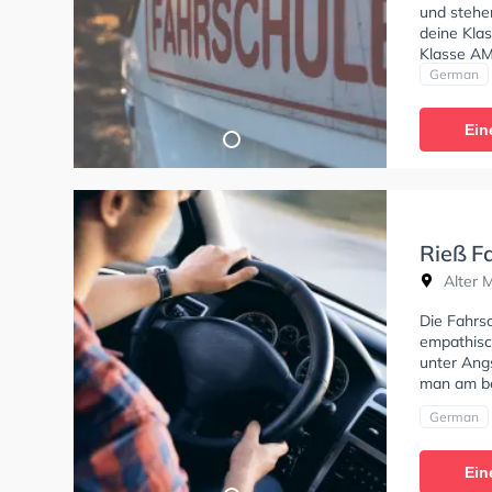
und stehe
deine Klas
Klasse AM
C, Klasse 
German
erhalten.
online anf
Ein
Rieß F
Alter 
Die Fahrsc
empathisch
unter Angs
man am be
German
Ein