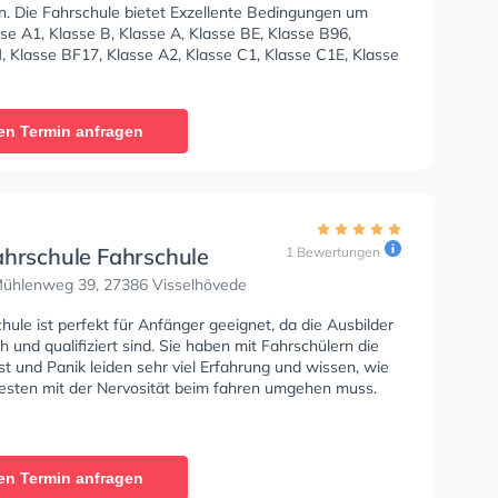
n. Die Fahrschule bietet Exzellente Bedingungen um
se A1, Klasse B, Klasse A, Klasse BE, Klasse B96,
, Klasse BF17, Klasse A2, Klasse C1, Klasse C1E, Klasse
CE, Klasse L, Klasse T und Mofa - Prüfbescheinigung zu
 In der Das Team Fahrschule Sie können einen Termin
ragen.
en Termin anfragen
ahrschule Fahrschule
1 Bewertungen
Mühlenweg 39, 27386 Visselhövede
hule ist perfekt für Anfänger geeignet, da die Ausbilder
 und qualifiziert sind. Sie haben mit Fahrschülern die
t und Panik leiden sehr viel Erfahrung und wissen, wie
sten mit der Nervosität beim fahren umgehen muss.
en Termin anfragen