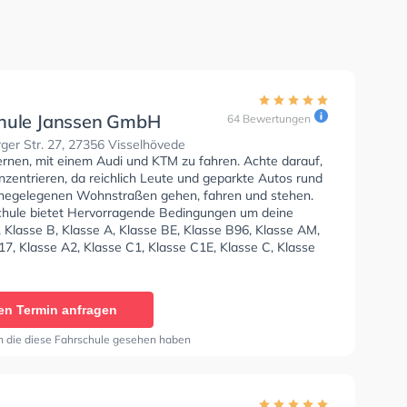
hule Janssen GmbH
64 Bewertungen
er Str. 27, 27356 Visselhövede
ernen, mit einem Audi und KTM zu fahren. Achte darauf,
nzentrieren, da reichlich Leute und geparkte Autos rund
hegelegenen Wohnstraßen gehen, fahren und stehen.
chule bietet Hervorragende Bedingungen um deine
 Klasse B, Klasse A, Klasse BE, Klasse B96, Klasse AM,
7, Klasse A2, Klasse C1, Klasse C1E, Klasse C, Klasse
 D1, Klasse DE, Klasse L, Klasse T und Mofa -
einigung zu erhalten. In der Fahrschule Janssen GmbH
n einen Termin online anfragen.
en Termin anfragen
n die diese Fahrschule gesehen haben