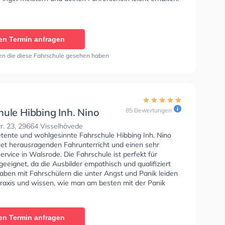
en Termin anfragen
en die diese Fahrschule gesehen haben
hule Hibbing Inh. Nino
85 Bewertungen
r. 23, 29664 Visselhövede
tente und wohlgesinnte Fahrschule Hibbing Inh. Nino
tet herausragenden Fahrunterricht und einen sehr
ervice in Walsrode. Die Fahrschule ist perfekt für
eeignet, da die Ausbilder empathisch und qualifiziert
haben mit Fahrschülern die unter Angst und Panik leiden
 Praxis und wissen, wie man am besten mit der Panik
en umgehen soll. Letzte Bewertung: "Anmeldung
d schnell erledigt. Im Theorieuntterricht wird man mit
 und muss nicht nur Zeit absitzen, was sehr gut ist.
en Termin anfragen
rricht sehr freundlich, emphatisch, ruhig, humorvoll und