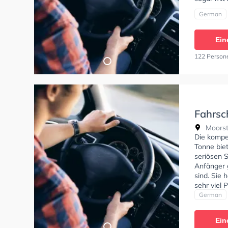
German
Ein
122 Person
Fahrsc
Tonne
Moorst
Die kompe
Tonne bie
seriösen S
Anfänger g
sind. Sie 
sehr viel
beim fahr
German
spontan un
einbezogen
Ein
Praxisunte