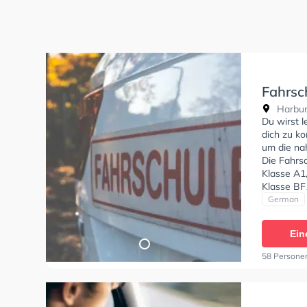
Fahrsc
Harburg
Du wirst l
dich zu ko
um die na
Die Fahrs
Klasse A1,
Klasse BF1
CE, Klasse
German
Prüfbesch
Sie könne
Ein
58 Persone