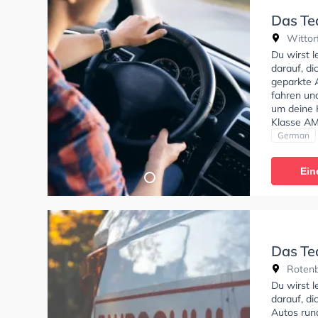
Das Te
Wittorf
Du wirst 
darauf, d
geparkte 
fahren un
um deine K
Klasse AM
C, Klasse 
German
erhalten.
online anf
Ein
Das Te
Rotenbu
Du wirst 
darauf, di
Autos run