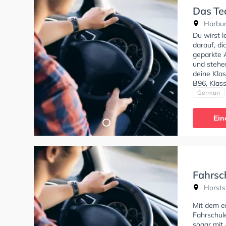
Das Te
Harburg
Du wirst 
darauf, di
geparkte 
und stehe
deine Klas
B96, Klas
Klasse C, 
German
der Das T
anfragen.
Ein
Fahrsc
Horstst
Mit dem em
Fahrschul
sogar mit 