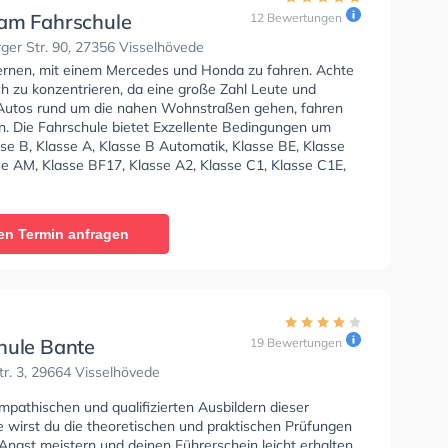
am Fahrschule
12 Bewertungen
er Str. 90, 27356 Visselhövede
lernen, mit einem Mercedes und Honda zu fahren. Achte
ch zu konzentrieren, da eine große Zahl Leute und
Autos rund um die nahen Wohnstraßen gehen, fahren
n. Die Fahrschule bietet Exzellente Bedingungen um
se B, Klasse A, Klasse B Automatik, Klasse BE, Klasse
se AM, Klasse BF17, Klasse A2, Klasse C1, Klasse C1E,
Klasse CE und Mofa - Prüfbescheinigung zu erhalten. In
eam Fahrschule Sie können einen Termin online
en Termin anfragen
hule Bante
19 Bewertungen
r. 3, 29664 Visselhövede
pathischen und qualifizierten Ausbildern dieser
e wirst du die theoretischen und praktischen Prüfungen
Angst meistern und deinen Führerschein leicht erhalten.