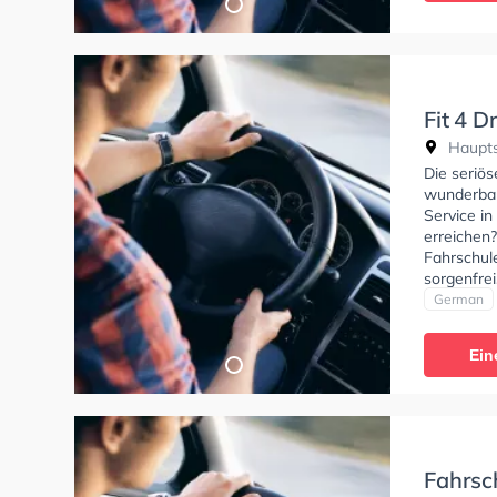
Fit 4 D
Haupts
Die seriös
wunderbar
Service i
erreichen?
Fahrschule
sorgenfrei
Bedürfniss
German
Ein
Fahrsc