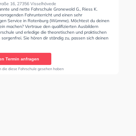
raße 16, 27356 Visselhövede
annte und nette Fahrschule Gronewold G., Riess K.
rvorragenden Fahrunterricht und einen sehr
igen Service in Rotenburg (Wümme). Möchtest du deinen
ein machen? Vertraue den qualifizierten Ausbildern
rschule und erledige die theoretischen und praktischen
sorgenfrei. Sie hören dir ständig zu, passen sich deinen
en an und bieten dir eine Lernerfahrung. In der
e Gronewold G., Riess K. Sie können einen Termin online
en Termin anfragen
n die diese Fahrschule gesehen haben