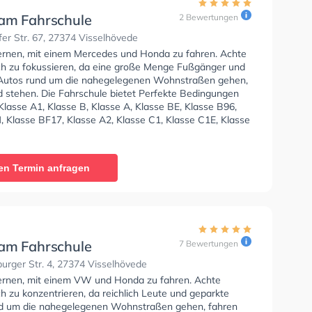
am Fahrschule
2 Bewertungen
er Str. 67, 27374 Visselhövede
lernen, mit einem Mercedes und Honda zu fahren. Achte
ich zu fokussieren, da eine große Menge Fußgänger und
Autos rund um die nahegelegenen Wohnstraßen gehen,
d stehen. Die Fahrschule bietet Perfekte Bedingungen
lasse A1, Klasse B, Klasse A, Klasse BE, Klasse B96,
, Klasse BF17, Klasse A2, Klasse C1, Klasse C1E, Klasse
CE, Klasse L, Klasse T und Mofa - Prüfbescheinigung zu
 In der Das Team Fahrschule Sie können einen Termin
ragen.
en Termin anfragen
am Fahrschule
7 Bewertungen
rger Str. 4, 27374 Visselhövede
lernen, mit einem VW und Honda zu fahren. Achte
ch zu konzentrieren, da reichlich Leute und geparkte
d um die nahegelegenen Wohnstraßen gehen, fahren