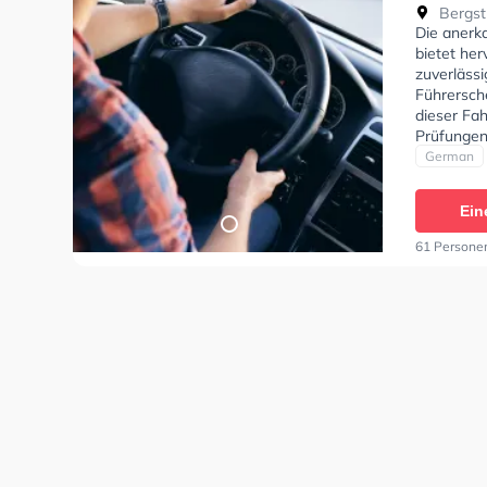
K.
Bergst
Die anerk
bietet he
zuverläss
Führersch
dieser Fah
Prüfungen 
Bedürfniss
German
Fahrschul
anfragen.
Ein
61 Persone