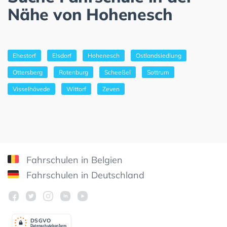
Nähe von Hohenesch
Ehestorf
Elsdorf
Hohenesch
Ostlandsiedlung
Ottersberg
Rotenburg
Scheeßel
Sottrum
Visselhövede
Wittorf
Zeven
Fahrschulen in Belgien
Fahrschulen in Deutschland
DSGV
O
Datenschutzkonform