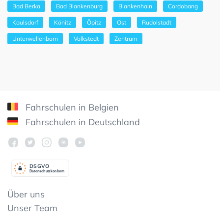
Bad Berka
Bad Blankenburg
Blankenhain
Cordobang
Kaulsdorf
Könitz
Öpitz
Ost
Rudolstadt
Unterwellenborn
Volkstedt
Zentrum
Fahrschulen in Belgien
Fahrschulen in Deutschland
DSGV
O
Datenschutzkonform
Über uns
Unser Team