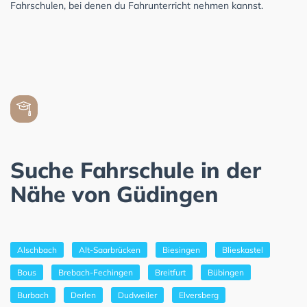
Fahrschulen, bei denen du Fahrunterricht nehmen kannst.
Suche Fahrschule in der
Nähe von Güdingen
Alschbach
Alt-Saarbrücken
Biesingen
Blieskastel
Bous
Brebach-Fechingen
Breitfurt
Bübingen
Burbach
Derlen
Dudweiler
Elversberg