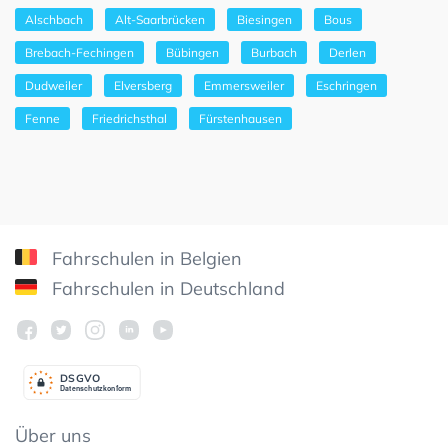
Alschbach
Alt-Saarbrücken
Biesingen
Bous
Brebach-Fechingen
Bübingen
Burbach
Derlen
Dudweiler
Elversberg
Emmersweiler
Eschringen
Fenne
Friedrichsthal
Fürstenhausen
Fahrschulen in Belgien
Fahrschulen in Deutschland
DSGV
O
Datenschutzkonform
Über uns